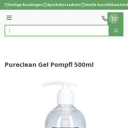
Ga naar de inhoud
Veilige betalingen
Apothekersadvies
Snelle beschikbaarheid
Menu
Zoek
Product, merk, categorie...
Pureclean Gel Pompfl 500ml