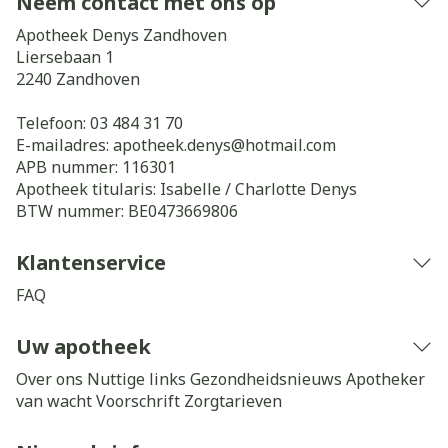
Neem contact met ons op
Apotheek Denys Zandhoven
Liersebaan 1
2240
Zandhoven
Telefoon:
03 484 31 70
E-mailadres:
apotheek.denys@
hotmail.com
APB nummer:
116301
Apotheek titularis:
Isabelle / Charlotte Denys
BTW nummer:
BE0473669806
Klantenservice
FAQ
Uw apotheek
Over ons
Nuttige links
Gezondheidsnieuws
Apotheker
van wacht
Voorschrift
Zorgtarieven