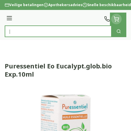
Ga naar de inhoud
Veilige betalingen
Apothekersadvies
Snelle beschikbaarheid
Menu
Zoek
Product, merk, categorie...
Puressentiel Eo Eucalypt.glob.bio
Exp.10ml