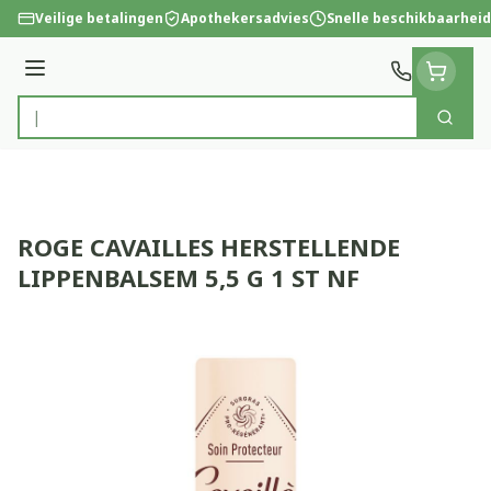
Ga naar de inhoud
Veilige betalingen
Apothekersadvies
Snelle beschikbaarheid
Menu
Zoek
Product, merk, categorie...
ROGE CAVAILLES HERSTELLENDE
LIPPENBALSEM 5,5 G 1 ST NF