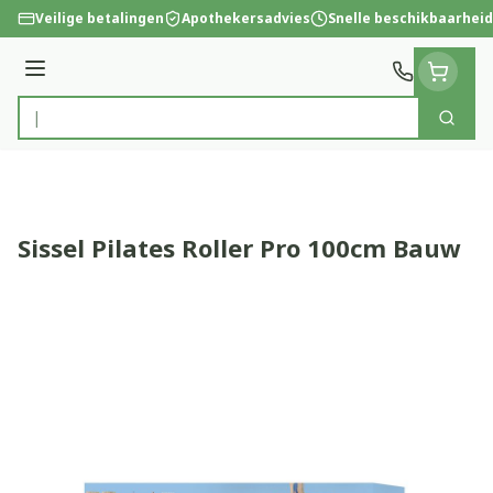
Ga naar de inhoud
Veilige betalingen
Apothekersadvies
Snelle beschikbaarheid
Menu
Zoek
Product, merk, categorie...
Sissel Pilates Roller Pro 100cm Bauw