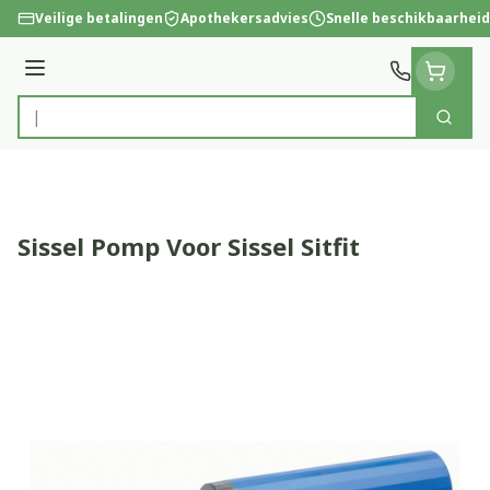
Ga naar de inhoud
Veilige betalingen
Apothekersadvies
Snelle beschikbaarheid
Menu
Zoek
Product, merk, categorie...
Sissel Pomp Voor Sissel Sitfit