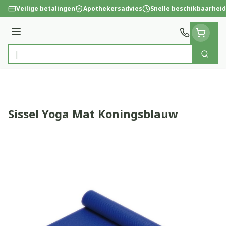
Ga naar de inhoud
Veilige betalingen
Apothekersadvies
Snelle beschikbaarheid
Menu
Zoek
Product, merk, categorie...
Sissel Yoga Mat Koningsblauw