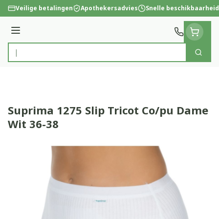
Ga naar de inhoud
Veilige betalingen
Apothekersadvies
Snelle beschikbaarheid
Menu
Zoek
Product, merk, categorie...
Suprima 1275 Slip Tricot Co/pu Dame
Wit 36-38