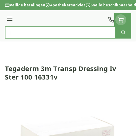
Ga naar de inhoud
Veilige betalingen
Apothekersadvies
Snelle beschikbaarheid
Menu
Zoek
Product, merk, categorie...
Tegaderm 3m Transp Dressing Iv
Ster 100 16331v