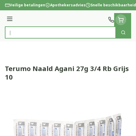
Ga naar de inhoud
Veilige betalingen
Apothekersadvies
Snelle beschikbaarheid
Menu
Zoek
Product, merk, categorie...
Terumo Naald Agani 27g 3/4 Rb Grijs
10