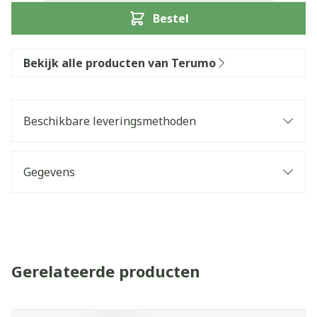
Bestel
Bekijk alle producten van Terumo
Beschikbare leveringsmethoden
Gegevens
Gerelateerde producten
Navigeren door de elementen van de carrousel is mogelijk 
Druk om carrousel over te slaan
Druk op om naar carrouselnavigatie te gaan