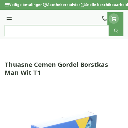
Ga naar de inhoud
Veilige betalingen
Apothekersadvies
Snelle beschikbaarheid
Menu
Zoek
Product, merk, categorie...
Thuasne Cemen Gordel Borstkas
Man Wit T1