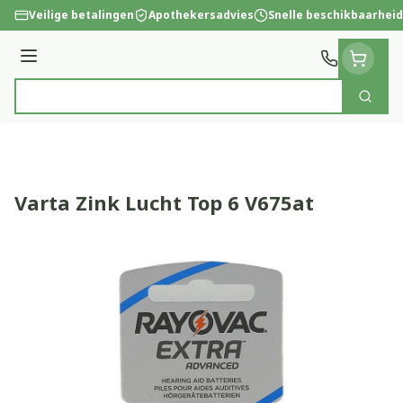
Ga naar de inhoud
Veilige betalingen
Apothekersadvies
Snelle beschikbaarheid
Menu
Zoek
Product, merk, categorie...
Varta Zink Lucht Top 6 V675at