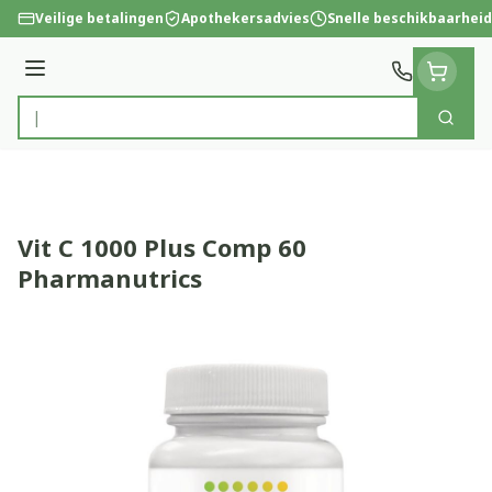
Ga naar de inhoud
Veilige betalingen
Apothekersadvies
Snelle beschikbaarheid
Menu
Zoek
Product, merk, categorie...
Vit C 1000 Plus Comp 60
Pharmanutrics