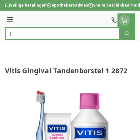
Ga naar de inhoud
Veilige betalingen
Apothekersadvies
Snelle beschikbaarheid
Menu
Zoek
Product, merk, categorie...
Vitis Gingival Tandenborstel 1 2872