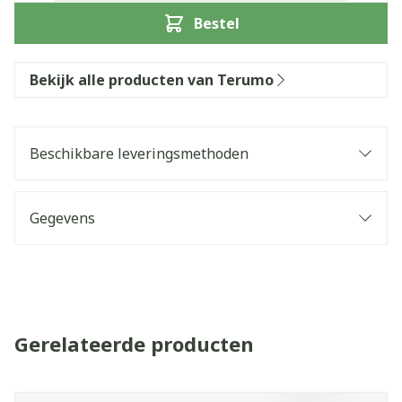
Bestel
Bekijk alle producten van Terumo
Beschikbare leveringsmethoden
Gegevens
Gerelateerde producten
Navigeren door de elementen van de carrousel is mogelijk 
Druk om carrousel over te slaan
Druk op om naar carrouselnavigatie te gaan