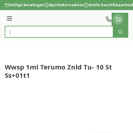
Ga naar de inhoud
Veilige betalingen
Apothekersadvies
Snelle beschikbaarheid
Menu
Zoek
Product, merk, categorie...
Wwsp 1ml Terumo Znld Tu- 10 St
Ss+01t1