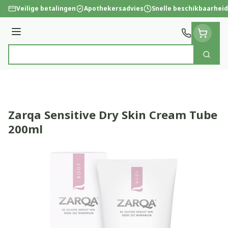
Ga naar de inhoud
Veilige betalingen
Apothekersadvies
Snelle beschikbaarheid
Menu
Zoek
Product, merk, categorie...
Zarqa Sensitive Dry Skin Cream Tube
200ml