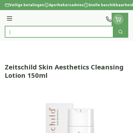
Ga naar de inhoud
Veilige betalingen
Apothekersadvies
Snelle beschikbaarheid
Menu
Zoek
Product, merk, categorie...
Zeitschild Skin Aesthetics Cleansing
Lotion 150ml