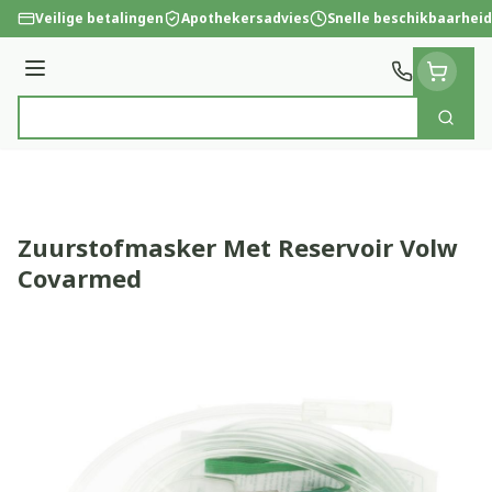
Ga naar de inhoud
Veilige betalingen
Apothekersadvies
Snelle beschikbaarheid
Menu
Zoek
Product, merk, categorie...
Zuurstofmasker Met Reservoir Volw
Covarmed