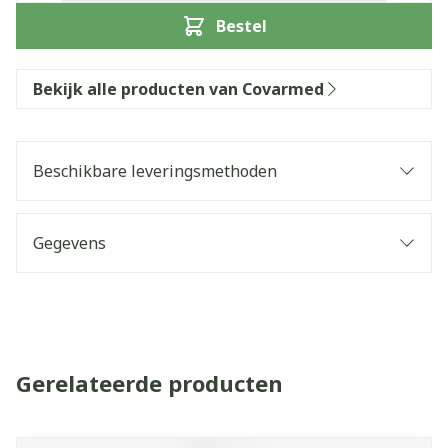
Bestel
Bekijk alle producten van Covarmed
Beschikbare leveringsmethoden
Gegevens
Gerelateerde producten
Navigeren door de elementen van de carrousel is mogelijk 
Druk om carrousel over te slaan
Druk op om naar carrouselnavigatie te gaan