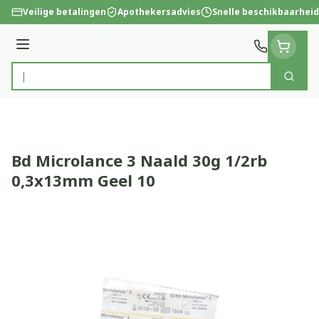
Ga naar de inhoud
Veilige betalingen
Apothekersadvies
Snelle beschikbaarheid
Menu
Zoek
Product, merk, categorie...
Bd Microlance 3 Naald 30g 1/2rb
0,3x13mm Geel 10