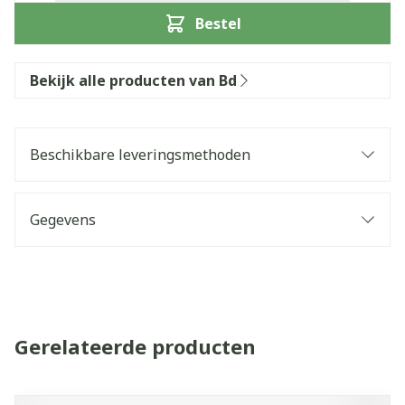
Bestel
Bekijk alle producten van Bd
Beschikbare leveringsmethoden
Gegevens
Gerelateerde producten
Navigeren door de elementen van de carrousel is mogelijk 
Druk om carrousel over te slaan
Druk op om naar carrouselnavigatie te gaan