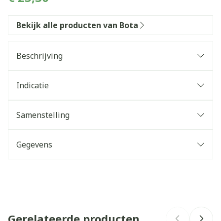
Bekijk alle producten van Bota
Beschrijving
Indicatie
Samenstelling
Gegevens
CNK
1066992
Organisaties
Bota
Gerelateerde producten
Merken
Bota