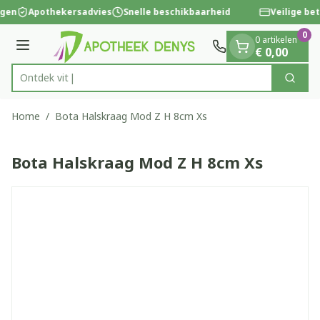
Dia 1 van 1
Ga naar de inhoud
ngen
Apothekersadvies
Snelle beschikbaarheid
Veilige bet
0
0 artikelen
Menu
€ 0,00
Ont
Zoek
Product, merk, categorie...
Home
/
Bota Halskraag Mod Z H 8cm Xs
Bota Halskraag Mod Z H 8cm Xs