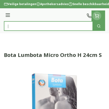
Ga naar de inhoud
Veilige betalingen
Apothekersadvies
Snelle beschikbaarheid
Menu
Zoek
Product, merk, categorie...
Bota Lumbota Micro Ortho H 24cm S