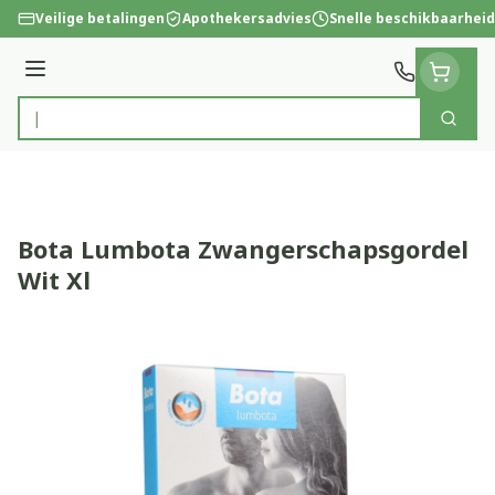
Ga naar de inhoud
Veilige betalingen
Apothekersadvies
Snelle beschikbaarheid
Menu
Zoek
Product, merk, categorie...
Bota Lumbota Zwangerschapsgordel
Wit Xl