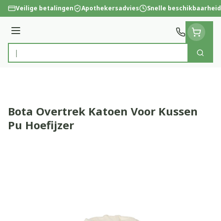
Ga naar de inhoud
Veilige betalingen
Apothekersadvies
Snelle beschikbaarheid
Menu
Zoek
Product, merk, categorie...
Bota Overtrek Katoen Voor Kussen
Pu Hoefijzer