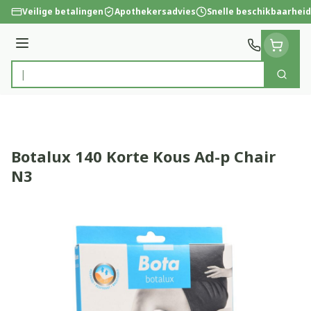
Ga naar de inhoud
Veilige betalingen
Apothekersadvies
Snelle beschikbaarheid
Menu
Zoek
Product, merk, categorie...
Botalux 140 Korte Kous Ad-p Chair
N3