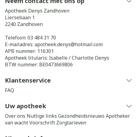
Neem contact met ons op
Apotheek Denys Zandhoven
Liersebaan 1
2240
Zandhoven
Telefoon:
03 484 31 70
E-mailadres:
apotheek.denys@
hotmail.com
APB nummer:
116301
Apotheek titularis:
Isabelle / Charlotte Denys
BTW nummer:
BE0473669806
Klantenservice
FAQ
Uw apotheek
Over ons
Nuttige links
Gezondheidsnieuws
Apotheker
van wacht
Voorschrift
Zorgtarieven