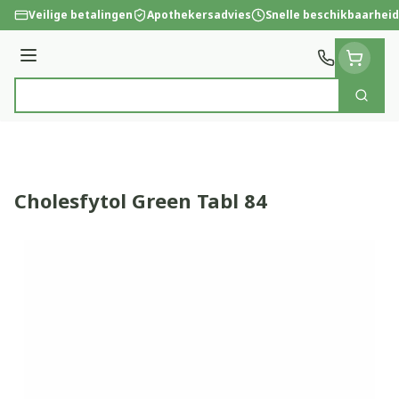
Ga naar de inhoud
Veilige betalingen
Apothekersadvies
Snelle beschikbaarheid
Menu
Zoek
Product, merk, categorie...
Cholesfytol Green Tabl 84