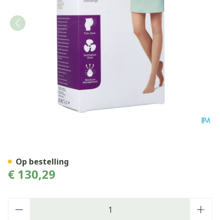
Jobst Mat Opaque 2 At-mat R
Op bestelling
€ 130,29
Aantal