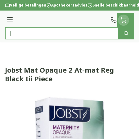
Ga naar de inhoud
Veilige betalingen
Apothekersadvies
Snelle beschikbaarheid
Menu
Zoek
Product, merk, categorie...
Jobst Mat Opaque 2 At-mat Reg
Black Iii Piece