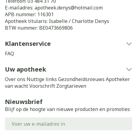
Telefoon:
03 484 31 70
E-mailadres:
apotheek.denys@
hotmail.com
APB nummer:
116301
Apotheek titularis:
Isabelle / Charlotte Denys
BTW nummer:
BE0473669806
Klantenservice
FAQ
Uw apotheek
Over ons
Nuttige links
Gezondheidsnieuws
Apotheker
van wacht
Voorschrift
Zorgtarieven
Nieuwsbrief
Blijf op de hoogte van nieuwe producten en promoties
E-mail adres