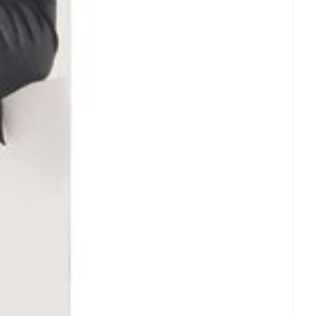
erende
Parfums en
geurproducten
CBD