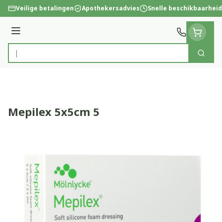
Ga naar de inhoud
Veilige betalingen
Apothekersadvies
Snelle beschikbaarheid
Menu
Zoek
Product, merk, categorie...
Mepilex 5x5cm 5