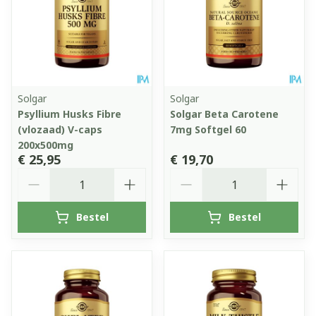
Solgar
Solgar
Psyllium Husks Fibre
Solgar Beta Carotene
(vlozaad) V-caps
7mg Softgel 60
200x500mg
€ 25,95
€ 19,70
Aantal
Aantal
Bestel
Bestel