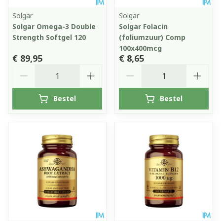
Solgar
Solgar
Solgar Omega-3 Double
Solgar Folacin
Strength Softgel 120
(foliumzuur) Comp
100x400mcg
€ 89,95
€ 8,65
Aantal
Aantal
Bestel
Bestel