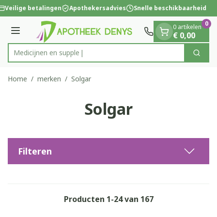
Dia 1 van 1
Ga naar de inhoud
Veilige betalingen
Apothekersadvies
Snelle beschikbaarheid
0
0 artikelen
Menu
€ 0,00
Zoek
Product, merk, categorie...
Home
/
merken
/
Solgar
Solgar
Filteren
Producten
1
-
24
van
167