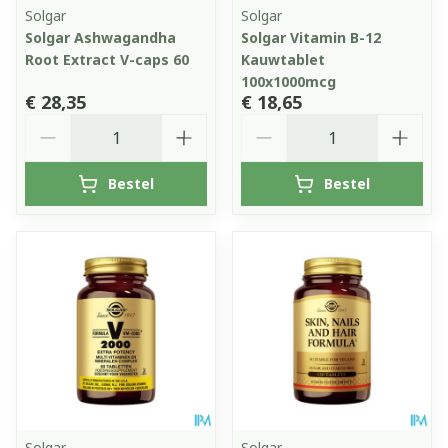
Solgar
Solgar
Solgar Ashwagandha
Solgar Vitamin B-12
Root Extract V-caps 60
Kauwtablet
100x1000mcg
€ 28,35
€ 18,65
Aantal
Aantal
Bestel
Bestel
Solgar
Solgar