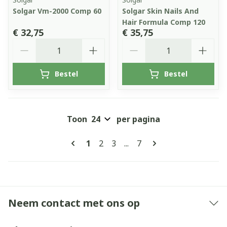
Solgar Vm-2000 Comp 60
Solgar Skin Nails And
Hair Formula Comp 120
€ 32,75
€ 35,75
Aantal
Aantal
Bestel
Bestel
Toon
per pagina
Pagina's
U lees momenteel pagina
Pagina
Pagina
Pagina
1
2
3
...
7
Neem contact met ons op