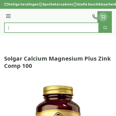
Ga naar de inhoud
Veilige betalingen
Apothekersadvies
Snelle beschikbaarheid
Menu
Zoek
Product, merk, categorie...
Solgar Calcium Magnesium Plus Zink
Comp 100