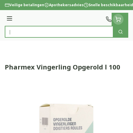
Ga naar de inhoud
Veilige betalingen
Apothekersadvies
Snelle beschikbaarheid
Menu
Zoek
Product, merk, categorie...
Pharmex Vingerling Opgerold l 100