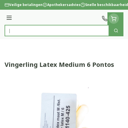
Ga naar de inhoud
Veilige betalingen
Apothekersadvies
Snelle beschikbaarheid
Menu
Zoek
Product, merk, categorie...
Vingerling Latex Medium 6 Pontos