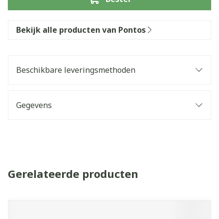
Bekijk alle producten van Pontos
Beschikbare leveringsmethoden
Gegevens
Gerelateerde producten
Navigeren door de elementen van de carrousel is mogelijk 
Druk om carrousel over te slaan
Druk op om naar carrouselnavigatie te gaan