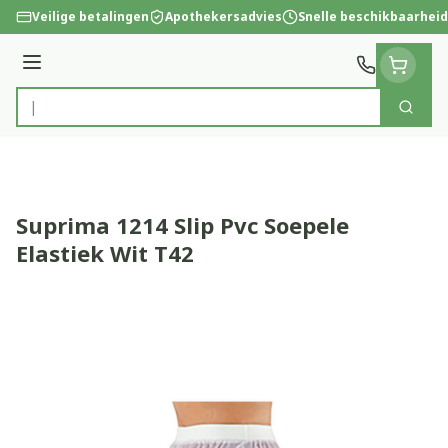
Ga naar de inhoud
Veilige betalingen
Apothekersadvies
Snelle beschikbaarheid
Menu
Zoek
Product, merk, categorie...
Suprima 1214 Slip Pvc Soepele
Elastiek Wit T42