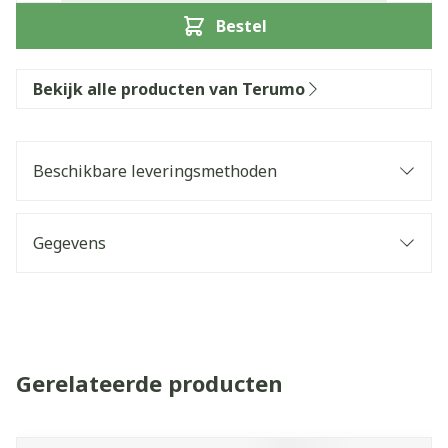
Bestel
Bekijk alle producten van Terumo
Beschikbare leveringsmethoden
Gegevens
Gerelateerde producten
Navigeren door de elementen van de carrousel is mogelijk 
Druk om carrousel over te slaan
Druk op om naar carrouselnavigatie te gaan