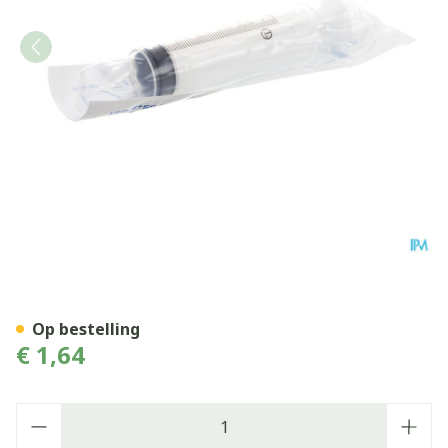
Wwsp 50ml Terumo Znld Lue
Op bestelling
€ 1,64
Aantal