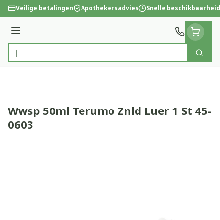
Ga naar de inhoud
Veilige betalingen
Apothekersadvies
Snelle beschikbaarheid
Menu
Zoek
Product, merk, categorie...
Wwsp 50ml Terumo Znld Luer 1 St 45-
0603