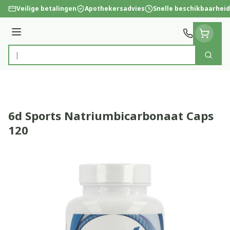
Ga naar de inhoud
Veilige betalingen
Apothekersadvies
Snelle beschikbaarheid
Menu
Zoek
Product, merk, categorie...
6d Sports Natriumbicarbonaat Caps
120