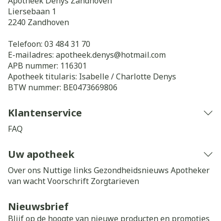
Apotheek Denys Zandhoven
Liersebaan 1
2240
Zandhoven
Telefoon:
03 484 31 70
E-mailadres:
apotheek.denys@
hotmail.com
APB nummer:
116301
Apotheek titularis:
Isabelle / Charlotte Denys
BTW nummer:
BE0473669806
Klantenservice
FAQ
Uw apotheek
Over ons
Nuttige links
Gezondheidsnieuws
Apotheker
van wacht
Voorschrift
Zorgtarieven
Nieuwsbrief
Blijf op de hoogte van nieuwe producten en promoties