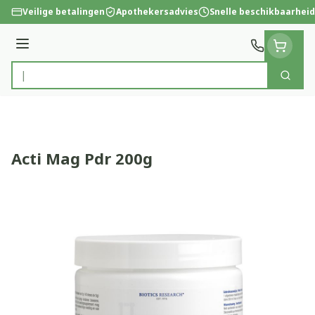
Ga naar de inhoud
Veilige betalingen
Apothekersadvies
Snelle beschikbaarheid
Menu
Zoek
Product, merk, categorie...
Acti Mag Pdr 200g