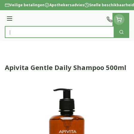
Ga naar de inhoud
Veilige betalingen
Apothekersadvies
Snelle beschikbaarheid
Menu
Zoek
Product, merk, categorie...
Apivita Gentle Daily Shampoo 500ml