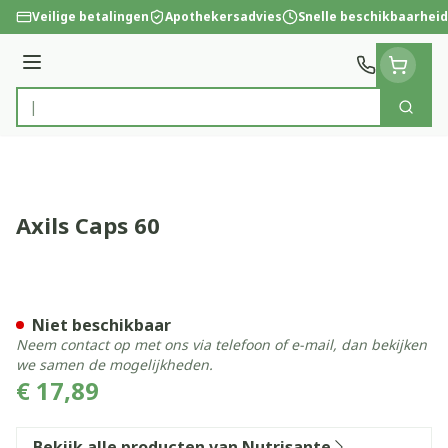
Ga naar de inhoud
Veilige betalingen
Apothekersadvies
Snelle beschikbaarheid
Menu
Zoek
Product, merk, categorie...
Axils Caps 60
Axils Caps 60
Niet beschikbaar
Neem contact op met ons via telefoon of e-mail, dan bekijken
we samen de mogelijkheden.
€ 17,89
Bekijk alle producten van Nutrisante