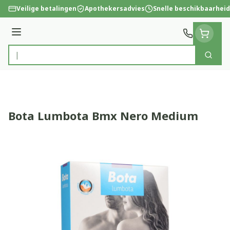
Ga naar de inhoud
Veilige betalingen
Apothekersadvies
Snelle beschikbaarheid
Menu
Zoek
Product, merk, categorie...
Bota Lumbota Bmx Nero Medium