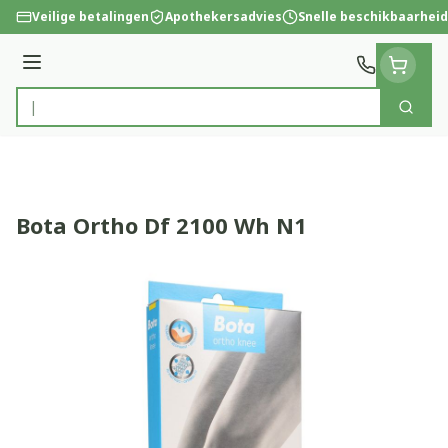
Ga naar de inhoud
Veilige betalingen
Apothekersadvies
Snelle beschikbaarheid
Menu
Zoek
Product, merk, categorie...
Bota Ortho Df 2100 Wh N1