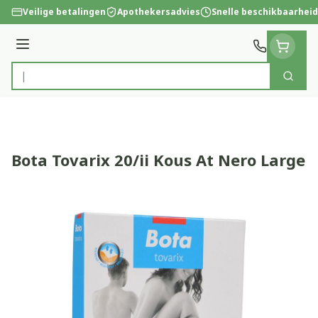
Ga naar de inhoud
Veilige betalingen
Apothekersadvies
Snelle beschikbaarheid
Menu
Zoek
Product, merk, categorie...
Bota Tovarix 20/ii Kous At Nero Large