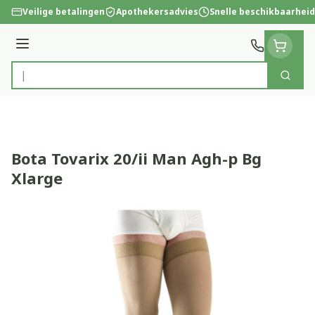
Ga naar de inhoud
Veilige betalingen
Apothekersadvies
Snelle beschikbaarheid
Menu
Zoek
Product, merk, categorie...
Bota Tovarix 20/ii Man Agh-p Bg
Xlarge