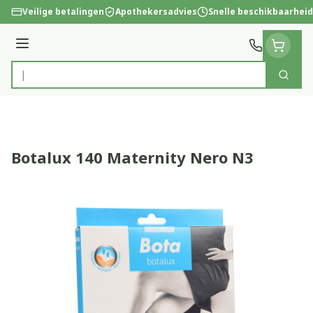
Ga naar de inhoud
Veilige betalingen
Apothekersadvies
Snelle beschikbaarheid
Menu
Zoek
Product, merk, categorie...
Botalux 140 Maternity Nero N3