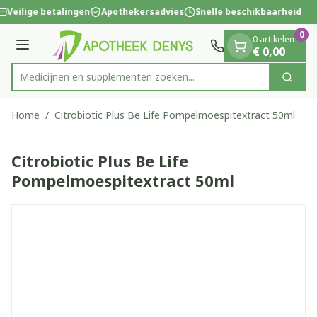
Dia 1 van 1
Ga naar de inhoud
Veilige betalingen
Apothekersadvies
Snelle beschikbaarheid
0
0 artikelen
Menu
€ 0,00
Medicijnen en supplementen zoeken...
Zoek
Product, merk, categorie...
Home
/
Citrobiotic Plus Be Life Pompelmoespitextract 50ml
Citrobiotic Plus Be Life
Pompelmoespitextract 50ml