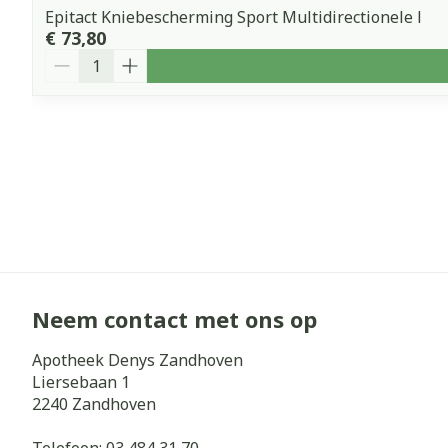
Epitact Kniebescherming Sport Multidirectionele l
€ 73,80
Aantal
Neem contact met ons op
Apotheek Denys Zandhoven
Liersebaan 1
2240
Zandhoven
Telefoon:
03 484 31 70