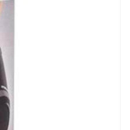
erende
Parfums en
geurproducten
CBD