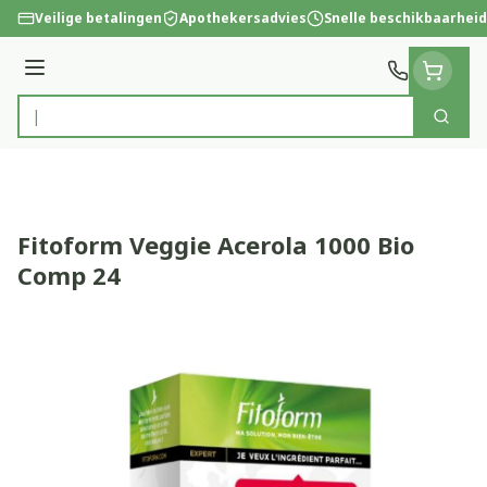
Ga naar de inhoud
Veilige betalingen
Apothekersadvies
Snelle beschikbaarheid
Menu
Zoek
Product, merk, categorie...
Fitoform Veggie Acerola 1000 Bio
Comp 24