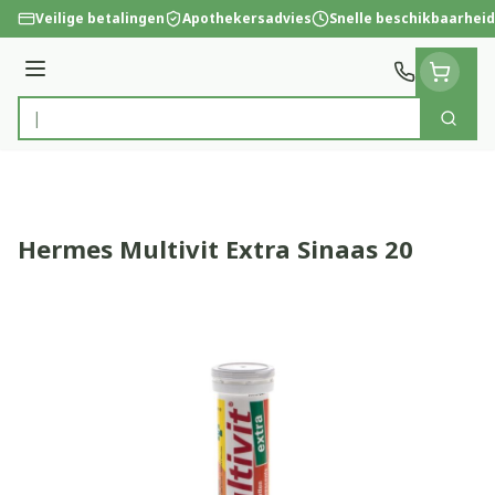
Ga naar de inhoud
Veilige betalingen
Apothekersadvies
Snelle beschikbaarheid
Menu
Zoek
Product, merk, categorie...
Hermes Multivit Extra Sinaas 20