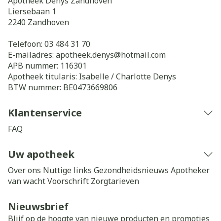
Apotheek Denys Zandhoven
Liersebaan 1
2240
Zandhoven
Telefoon:
03 484 31 70
E-mailadres:
apotheek.denys@
hotmail.com
APB nummer:
116301
Apotheek titularis:
Isabelle / Charlotte Denys
BTW nummer:
BE0473669806
Klantenservice
FAQ
Uw apotheek
Over ons
Nuttige links
Gezondheidsnieuws
Apotheker
van wacht
Voorschrift
Zorgtarieven
Nieuwsbrief
Blijf op de hoogte van nieuwe producten en promoties