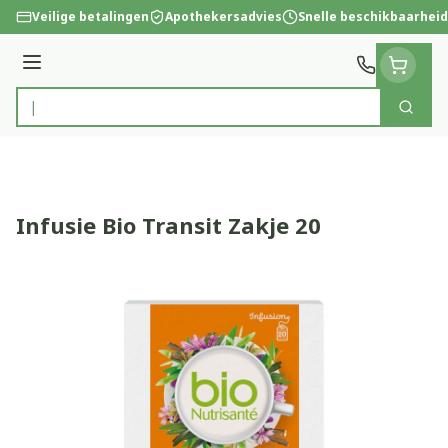
Ga naar de inhoud
Veilige betalingen
Apothekersadvies
Snelle beschikbaarheid
Menu
Zoek
Product, merk, categorie...
Infusie Bio Transit Zakje 20