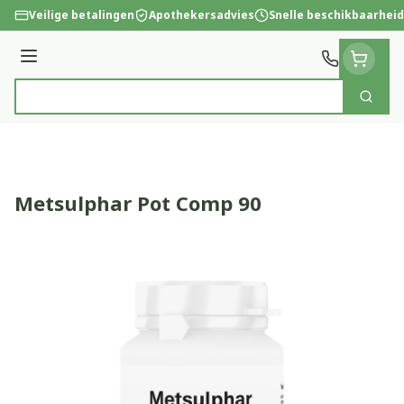
Ga naar de inhoud
Veilige betalingen
Apothekersadvies
Snelle beschikbaarheid
Menu
Zoek
Product, merk, categorie...
Metsulphar Pot Comp 90