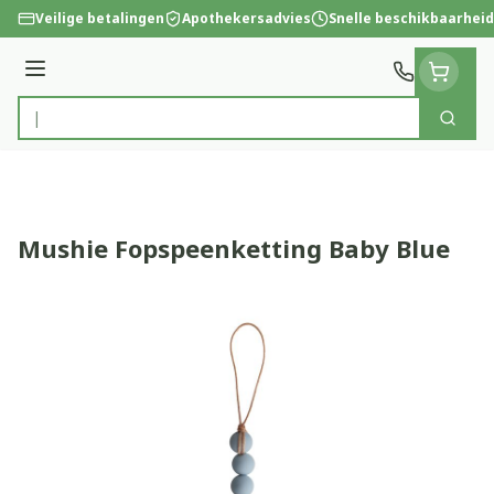
Ga naar de inhoud
Veilige betalingen
Apothekersadvies
Snelle beschikbaarheid
Menu
Zoek
Product, merk, categorie...
Mushie Fopspeenketting Baby Blue