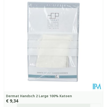
Lengte
238 mm
Diepte
80 mm
Kamertemperatuur (15°C -
Behoud
25°C)
Dermat Handsch 2 Large 100% Katoen
€ 9,34
Aantal