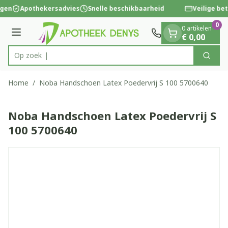
Dia 1 van 1
Ga naar de inhoud
ngen
Apothekersadvies
Snelle beschikbaarheid
Veilige bet
0
0 artikelen
Menu
€ 0,00
Op zoek naar
Zoek
Product, merk, categorie...
Home
/
Noba Handschoen Latex Poedervrij S 100 5700640
Noba Handschoen Latex Poedervrij S
100 5700640